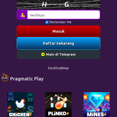
Remember Me
Masuk
Daftar Sekarang
Main di Telegram
Desktop
Wap
Pragmatic Play